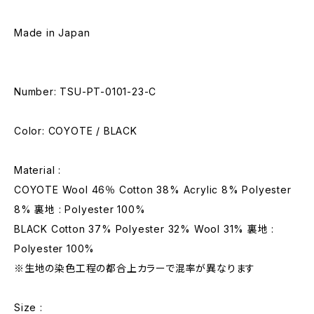
Made in Japan
Number: TSU-PT-0101-23-C
Color: COYOTE / BLACK
Material :
COYOTE Wool 46％ Cotton 38% Acrylic 8% Polyester
8% 裏地 : Polyester 100%
BLACK Cotton 37% Polyester 32% Wool 31% 裏地 :
Polyester 100%
※生地の染色工程の都合上カラーで混率が異なります
Size :