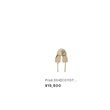
Prod.004【COYOT
E】
¥19,800