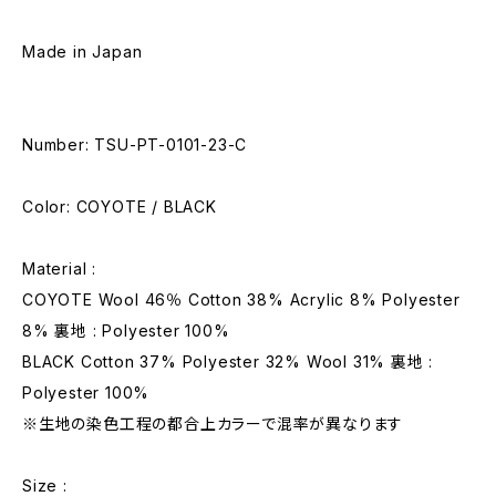
Made in Japan
Number: TSU-PT-0101-23-C
Color: COYOTE / BLACK
Material :
COYOTE Wool 46％ Cotton 38% Acrylic 8% Polyester
8% 裏地 : Polyester 100%
BLACK Cotton 37% Polyester 32% Wool 31% 裏地 :
Polyester 100%
※生地の染色工程の都合上カラーで混率が異なります
Size :