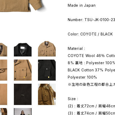
Made in Japan
Number: TSU-JK-0100-2
Color: COYOTE / BLACK
Material :
COYOTE Wool 46％ Cotto
8% 裏地 : Polyester 100
BLACK Cotton 37% Poly
Polyester 100%
※生地の染色工程の都合上
Size :
(2) : 着丈72cm / 肩幅48c
(3) : 着丈74cm / 肩幅50c